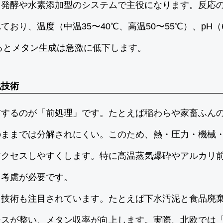
ス発酵や水素添加型のシステムで主役になります。反応
り、温度（中温35〜40℃、高温50〜55℃）、pH（6.
れるとメタン生成は急激に低下します。
化技術
右するのが「前処理」です。たとえば稲わらや家畜ふん
のままでは分解されにくい。このため、熱・圧力・機械
アクセスしやすくします。特に高温蒸気爆砕やアルカリ
も考慮が必要です。
る技術も注目されています。たとえば下水汚泥と食品廃
ンスが整い、メタン収率が向上します。実際、北欧では