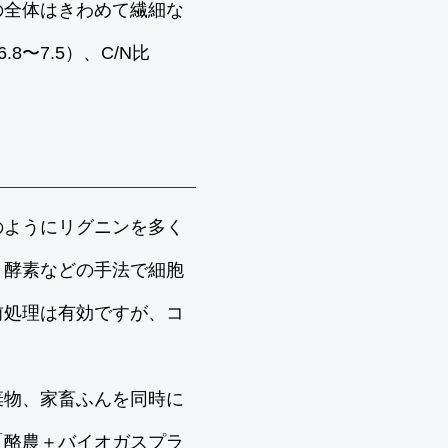
の全体はきわめて繊細な
8〜7.5）、C/N比
のようにリグニンを多く
・酵素などの手法で細胞
前処理は有効ですが、コ
棄物、家畜ふんを同時に
「酪農＋バイオガスプラ