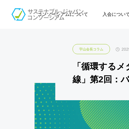
会員コーナー
宇
コンソーシアムについて
入会につ
202
宇山会長コラム
「循環するメ
線」第2回：