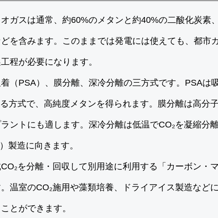
オガスは通常、約60%のメタンと約40%の二酸化炭素
などを含みます。このままでは発電には使えても、都市
製工程が必要になります。
着（PSA）、膜分離、深冷分離の三方式です。PSAは
せる方式で、高純度メタンを得られます。膜分離は高分
ラントにも適します。深冷分離は低温でCO₂を凝縮分
NG）製造に向きます。
CO₂を分離・回収して別用途に利用する「カーボン・
。温室のCO₂施用や藻類培養、ドライアイス製造など
ることができます。