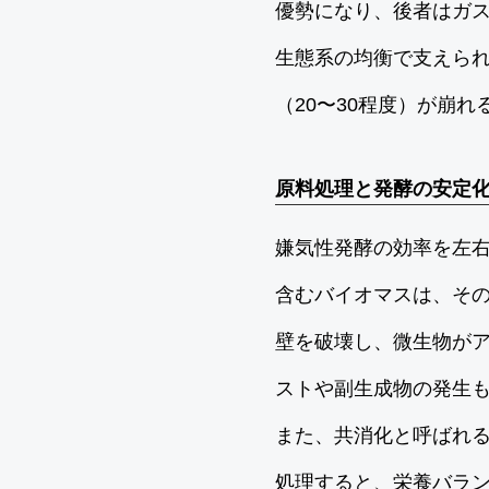
優勢になり、後者はガ
生態系の均衡で支えられてお
（20〜30程度）が崩
原料処理と発酵の安定
嫌気性発酵の効率を左
含むバイオマスは、そ
壁を破壊し、微生物が
ストや副生成物の発生
また、共消化と呼ばれ
処理すると、栄養バラ