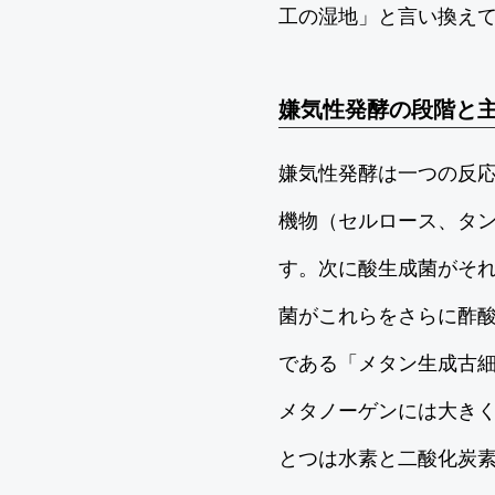
工の湿地」と言い換え
嫌気性発酵の段階と
嫌気性発酵は一つの反
機物（セルロース、タ
す。次に酸生成菌がそ
菌がこれらをさらに酢
である「メタン生成古
メタノーゲンには大き
とつは水素と二酸化炭