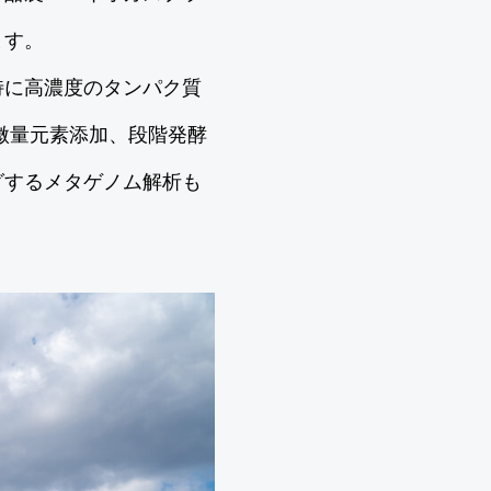
ます。
特に高濃度のタンパク質
微量元素添加、段階発酵
グするメタゲノム解析も