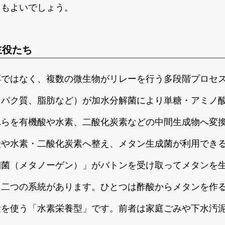
てもよいでしょう。
主役たち
応ではなく、複数の微生物がリレーを行う多段階プロセ
ンパク質、脂肪など）が加水分解菌により単糖・アミノ
れらを有機酸や水素、二酸化炭素などの中間生成物へ変
酸や水素・二酸化炭素へ整え、メタン生成菌が利用でき
細菌（メタノーゲン）」がバトンを受け取ってメタンを
く二つの系統があります。ひとつは酢酸からメタンを作
素を使う「水素栄養型」です。前者は家庭ごみや下水汚